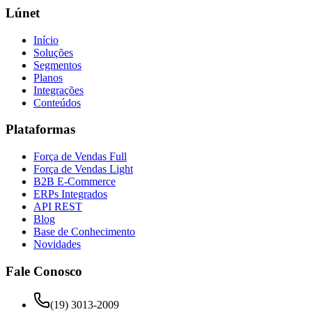
Lúnet
Início
Soluções
Segmentos
Planos
Integrações
Conteúdos
Plataformas
Força de Vendas Full
Força de Vendas Light
B2B E-Commerce
ERPs Integrados
API REST
Blog
Base de Conhecimento
Novidades
Fale Conosco
(19) 3013-2009