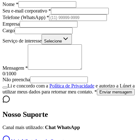
Nome *
Seu e-mail corporativo *
Telefone (WhatsApp) *
Empresa
Cargo
Serviço de interesse
Selecione
Mensagem *
0
/
1000
Não preencha
Li e concordo com a
Política de Privacidade
e autorizo a Lúnet a
utilizar meus dados para retornar meu contato. *
Enviar mensagem
Nosso Suporte
Canal mais utilizado:
Chat WhatsApp