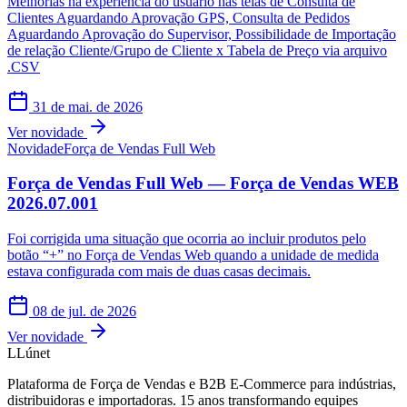
Melhorias na experiencia do usuário nas telas de Consulta de
Clientes Aguardando Aprovação GPS, Consulta de Pedidos
Aguardando Aprovação do Supervisor, Possibilidade de Importação
de relação Cliente/Grupo de Cliente x Tabela de Preço via arquivo
.CSV
31 de mai. de 2026
Ver novidade
Novidade
Força de Vendas Full Web
Força de Vendas Full Web — Força de Vendas WEB
2026.07.001
Foi corrigida uma situação que ocorria ao incluir produtos pelo
botão “+” no Força de Vendas Web quando a unidade de medida
estava configurada com mais de duas casas decimais.
08 de jul. de 2026
Ver novidade
L
Lúnet
Plataforma de Força de Vendas e B2B E-Commerce para indústrias,
distribuidoras e importadoras. 15 anos transformando equipes