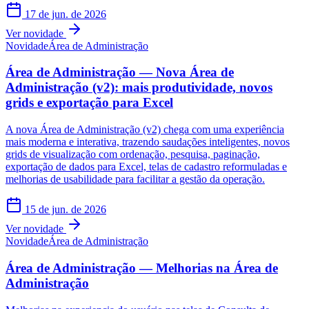
17 de jun. de 2026
Ver novidade
Novidade
Área de Administração
Área de Administração — Nova Área de
Administração (v2): mais produtividade, novos
grids e exportação para Excel
A nova Área de Administração (v2) chega com uma experiência
mais moderna e interativa, trazendo saudações inteligentes, novos
grids de visualização com ordenação, pesquisa, paginação,
exportação de dados para Excel, telas de cadastro reformuladas e
melhorias de usabilidade para facilitar a gestão da operação.
15 de jun. de 2026
Ver novidade
Novidade
Área de Administração
Área de Administração — Melhorias na Área de
Administração