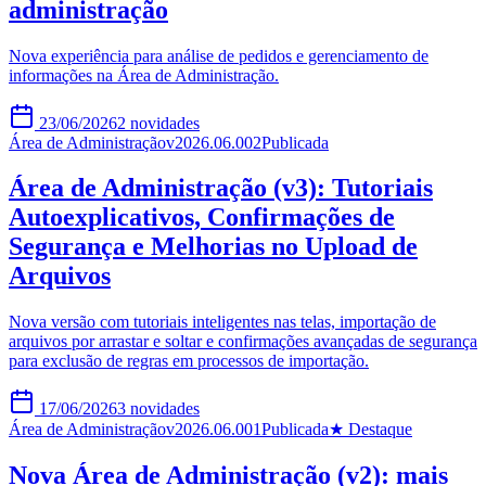
administração
Nova experiência para análise de pedidos e gerenciamento de
informações na Área de Administração.
23/06/2026
2
novidades
Área de Administração
v
2026.06.002
Publicada
Área de Administração (v3): Tutoriais
Autoexplicativos, Confirmações de
Segurança e Melhorias no Upload de
Arquivos
Nova versão com tutoriais inteligentes nas telas, importação de
arquivos por arrastar e soltar e confirmações avançadas de segurança
para exclusão de regras em processos de importação.
17/06/2026
3
novidades
Área de Administração
v
2026.06.001
Publicada
★ Destaque
Nova Área de Administração (v2): mais