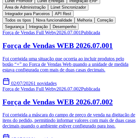
Lúnet Promotor
Lúnet Entregas
Integração ERP
Área de Administração
Lúnet Sincronizador
Integrador para Parceiros
API Rest
Todos os tipos
Nova funcionalidade
Melhoria
Correção
Segurança
Integração
Desempenho
Força de Vendas Full Web
v
2026.07.001
Publicada
Força de Vendas WEB 2026.07.001
Foi corrigida uma situação que ocorria ao incluir produtos pelo
botão “+” no Força de Vendas Web quando a unidade de medida
estava configurada com mais de duas casas decimais.
02/07/2026
1
novidades
Força de Vendas Full Web
v
2026.07.002
Publicada
Força de Vendas WEB 2026.07.002
Foi corrigida a máscara do campo de preço de venda na digitação de
itens do pedido, permitindo informar valores com mais de duas casas
decimais quando o ambiente estiver configurado para isso.