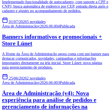
Implementado funcionalidade de autocadastro, com suporte a CPF e
CNPJ, busca automática de endereço por CEP, entrada direta após o
cadastro e ajustes no acompanhamento de pedidos.
01/07/2026
5
novidades
Área de Administração
v
2026.06.004
Publicada
Banners informativos e promocionais +
Store Lúnet
A Home da Área de Administração agora conta com um banner para
destacar comunicados, novidades, campanhas e informações
importantes diretamente na tela inicial. Store Lúnet: nova página
para gerenciamento de produtos.
25/06/2026
2
novidades
Área de Administração
v
2026.06.003
Publicada
Área de Administração (v4): Nova
experiência para análise de pedidos e
gerenciamento de informações na