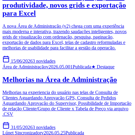
produtividade, novos grids e exportação
para Excel
A nova Área de Administração (v2) chega com uma experiência
mais moderna e interativa, trazendo saudações inteligentes, novos
grids de visualização com ordenação, pesquisa, paginação,
exportação de dados para Excel, telas de cadastro reformuladas e
melhorias de usabilidade para facilitar a gestão da operação.
15/06/2026
3
novidades
Área de Administração
v
2026.05.001
Publicada
★ Destaque
Melhorias na Área de Administração
Melhorias na experiencia do usuário nas telas de Consulta de
Clientes Aguardando Aprovação GPS, Consulta de Pedidos
Aguardando Aprovação do Supervisor, Possibilidade de Importação
de relação Cliente/Grupo de Cliente x Tabela de Preço via arquivo
.CSV
31/05/2026
3
novidades
Lúnet Sincronizador
v
2026.05.25
Publicada