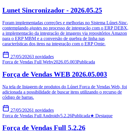
Lunet Sincronizador - 2026.05.25
Foram implementadas correções e melhorias no Sistema Lúnet-Sinc,
contemplando ajustes no processo de integração com o ERP DEBX,
a implementação da integração de imagens via repositórios Amazon
para o ERP MBM e a conversão de quebra de linha nas
características dos itens na integração com o ERP Omie.
27/05/2026
3
novidades
Força de Vendas Full Web
v
2026.05.003
Publicada
Força de Vendas WEB 2026.05.003
Na tela de listagem de produtos do Lúnet Força de Vendas Web, foi
adicionada a possibilidade de buscar itens utilizando o recurso de
código de barras.
27/05/2026
1
novidades
Força de Vendas Full Android
v
5.2.26
Publicada
★ Destaque
Força de Vendas Full 5.2.26