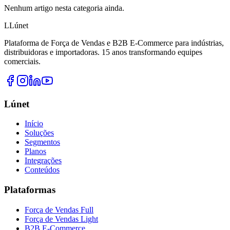
Nenhum artigo nesta categoria ainda.
L
Lúnet
Plataforma de Força de Vendas e B2B E-Commerce para indústrias,
distribuidoras e importadoras. 15 anos transformando equipes
comerciais.
Lúnet
Início
Soluções
Segmentos
Planos
Integrações
Conteúdos
Plataformas
Força de Vendas Full
Força de Vendas Light
B2B E-Commerce