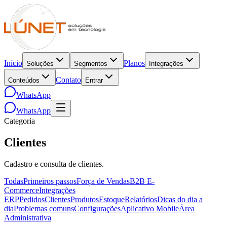
Início
Planos
Soluções
Segmentos
Integrações
Contato
Conteúdos
Entrar
WhatsApp
WhatsApp
Categoria
Clientes
Cadastro e consulta de clientes.
Todas
Primeiros passos
Força de Vendas
B2B E-
Commerce
Integrações
ERP
Pedidos
Clientes
Produtos
Estoque
Relatórios
Dicas do dia a
dia
Problemas comuns
Configurações
Aplicativo Mobile
Área
Administrativa