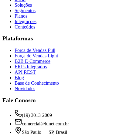
Soluções
Segmentos
Planos
Integrações
Conteúdos
Plataformas
Força de Vendas Full
Força de Vendas Light
B2B E-Commerce
ERPs Integrados
API REST
Blog
Base de Conhecimento
Novidades
Fale Conosco
(19) 3013-2009
comercial@lunet.com.br
São Paulo — SP, Brasil