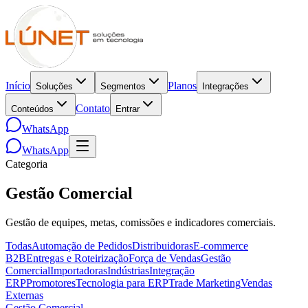
Início
Planos
Soluções
Segmentos
Integrações
Contato
Conteúdos
Entrar
WhatsApp
WhatsApp
Categoria
Gestão Comercial
Gestão de equipes, metas, comissões e indicadores comerciais.
Todas
Automação de Pedidos
Distribuidoras
E-commerce
B2B
Entregas e Roteirização
Força de Vendas
Gestão
Comercial
Importadoras
Indústrias
Integração
ERP
Promotores
Tecnologia para ERP
Trade Marketing
Vendas
Externas
Gestão Comercial