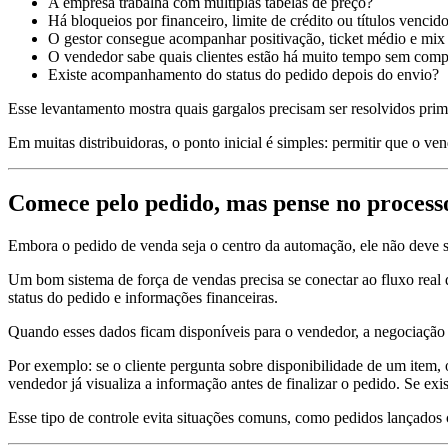
A empresa trabalha com múltiplas tabelas de preço?
Há bloqueios por financeiro, limite de crédito ou títulos vencid
O gestor consegue acompanhar positivação, ticket médio e mix
O vendedor sabe quais clientes estão há muito tempo sem comp
Existe acompanhamento do status do pedido depois do envio?
Esse levantamento mostra quais gargalos precisam ser resolvidos prim
Em muitas distribuidoras, o ponto inicial é simples: permitir que o ve
Comece pelo pedido, mas pense no processo
Embora o pedido de venda seja o centro da automação, ele não deve se
Um bom sistema de força de vendas precisa se conectar ao fluxo real d
status do pedido e informações financeiras.
Quando esses dados ficam disponíveis para o vendedor, a negociação f
Por exemplo: se o cliente pergunta sobre disponibilidade de um item, 
vendedor já visualiza a informação antes de finalizar o pedido. Se ex
Esse tipo de controle evita situações comuns, como pedidos lançados 