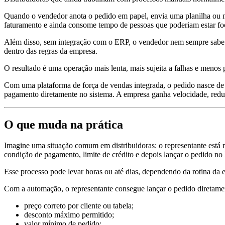
Quando o vendedor anota o pedido em papel, envia uma planilha ou man
faturamento e ainda consome tempo de pessoas que poderiam estar foc
Além disso, sem integração com o ERP, o vendedor nem sempre sabe se o
dentro das regras da empresa.
O resultado é uma operação mais lenta, mais sujeita a falhas e menos p
Com uma plataforma de força de vendas integrada, o pedido nasce de f
pagamento diretamente no sistema. A empresa ganha velocidade, reduz
O que muda na prática
Imagine uma situação comum em distribuidoras: o representante está no 
condição de pagamento, limite de crédito e depois lançar o pedido no
Esse processo pode levar horas ou até dias, dependendo da rotina da 
Com a automação, o representante consegue lançar o pedido diretament
preço correto por cliente ou tabela;
desconto máximo permitido;
valor mínimo de pedido;