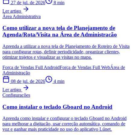
27 de jul. de 2026
8
min
Ler artigo
Área Administrativa
Como utilizar a nova tela de Planejamento de
Agenda/Rota/Visita na Área de Administracão
Aprenda a utilizar a nova tela de Planejamento de Roteiro de Visita
para configurar rotas, definir periodicidade, organizar clientes,
otimizar trajetos e visualizar as visitas no mapa.
Força de Vendas Full Android
Força de Vendas Full Web
Área de
Administração
08 de jul. de 2026
4
min
Ler artigo
Configurações
Como instalar o teclado Gboard no Android
Aprenda como instalar e configurar o teclado Gboard no Android
para melhorar a digitação, usar correção automática, comando de
voz e ganhar mais praticidade no uso do aplicativo Lúnet.